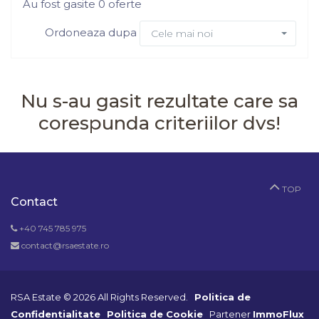
Au fost gasite 0 oferte
Ordoneaza dupa
Cele mai noi
Nu s-au gasit rezultate care sa
corespunda criteriilor dvs!
TOP
Contact
+40 745 785 975
contact@rsaestate.ro
RSA Estate © 2026 All Rights Reserved.
Politica de
Confidentialitate
Politica de Cookie
Partener
ImmoFlux