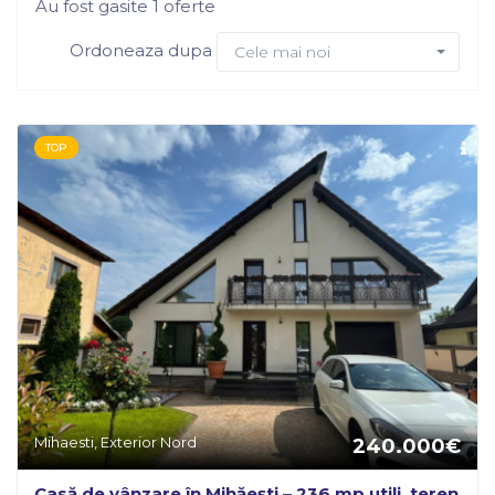
Au fost gasite 1 oferte
Ordoneaza dupa
Cele mai noi
TOP
Mihaesti, Exterior Nord
240.000€
Casă de vânzare în Mihăești – 236 mp utili, teren