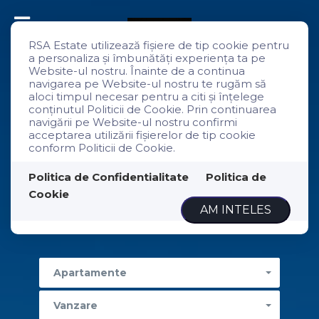
RSA Estate utilizează fişiere de tip cookie pentru
a personaliza și îmbunătăți experiența ta pe
Website-ul nostru. Înainte de a continua
navigarea pe Website-ul nostru te rugăm să
aloci timpul necesar pentru a citi și înțelege
conținutul Politicii de Cookie. Prin continuarea
navigării pe Website-ul nostru confirmi
Alege locul unde fiecare zi devine specială
acceptarea utilizării fişierelor de tip cookie
conform Politicii de Cookie.
Politica de Confidentialitate
Politica de
Cookie
AM INTELES
Apartamente
Case
Terenuri
Spatii
Hoteluri
Apartamente
Vanzare