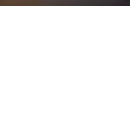
OFERTE RECOMANDATE
TOP
Ramnicu Valcea, Ostroveni
139.000€